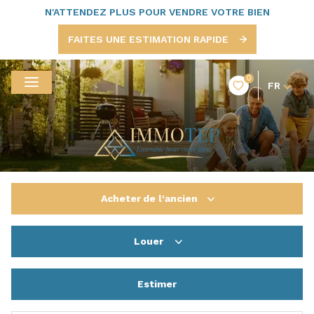
N'ATTENDEZ PLUS POUR VENDRE VOTRE BIEN
FAITES UNE ESTIMATION RAPIDE
0
FR
Acheter
de l'ancien
Louer
De l'ancien
De l'immo pro
Estimer
à l'année