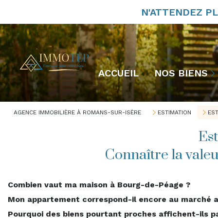
N'ATTENDEZ PL
En vente
ACCUEIL
NOS BIENS
Nos biens vendus
Nos biens à louer
AGENCE IMMOBILIÈRE À ROMANS-SUR-ISÈRE
ESTIMATION
EST
Es
Connaître la valeu
Combien vaut ma maison à Bourg-de-Péage ?
Mon appartement correspond-il encore au marché a
Pourquoi des biens pourtant proches affichent-ils pa