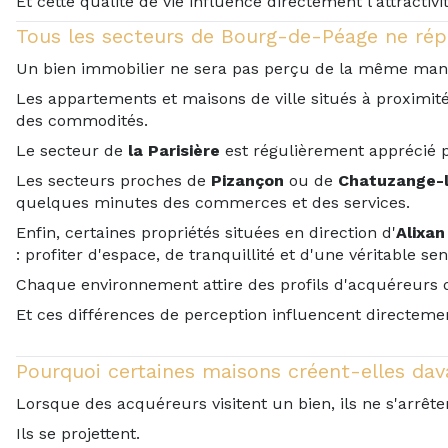
Et cette qualité de vie influence directement l'attractiv
Tous les secteurs de Bourg-de-Péage ne ré
Un bien immobilier ne sera pas perçu de la même man
Les appartements et maisons de ville situés à proximit
des commodités.
Le secteur de
la Parisière
est régulièrement apprécié p
Les secteurs proches de
Pizançon
ou de
Chatuzange-
quelques minutes des commerces et des services.
Enfin, certaines propriétés situées en direction d'
Alixan
: profiter d'espace, de tranquillité et d'une véritable s
Chaque environnement attire des profils d'acquéreurs d
Et ces différences de perception influencent directemen
Pourquoi certaines maisons créent-elles da
Lorsque des acquéreurs visitent un bien, ils ne s'arrê
Ils se projettent.