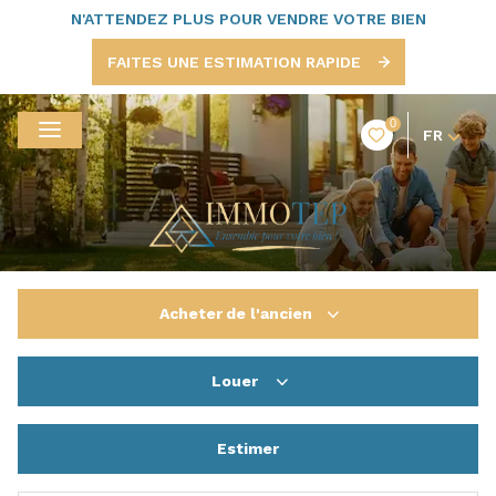
N'ATTENDEZ PLUS POUR VENDRE VOTRE BIEN
FAITES UNE ESTIMATION RAPIDE
0
FR
Acheter
de l'ancien
Louer
De l'ancien
De l'immo pro
Estimer
à l'année