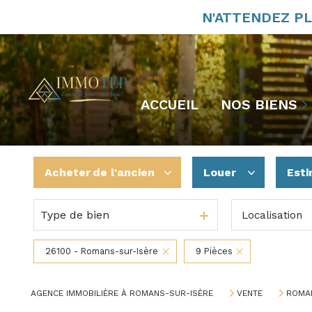
N'ATTENDEZ PL
En vente
ACCUEIL
NOS BIENS
Nos biens vendus
Nos biens à louer
Acheter
de l'ancien
Louer
Esti
Type de bien
Localisation
De l'ancien
à l'année
De l'immo pro
26100 - Romans-sur-Isère
9 Pièces
AGENCE IMMOBILIÈRE À ROMANS-SUR-ISÈRE
VENTE
ROMAN