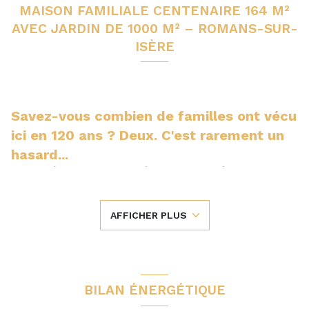
MAISON FAMILIALE CENTENAIRE 164 M²
AVEC JARDIN DE 1000 M² – ROMANS-SUR-
ISÈRE
Savez-vous combien de familles ont vécu
ici en 120 ans ? Deux. C'est rarement un
hasard...
Je suis née il y a plus d'un siècle. J'ai traversé les saisons, vu
grandir des enfants, accueilli des repas de famille, des
anniversaires, des retrouvailles… Et pourtant, seules deux
familles ont pu m'appeler "chez elles". Quand on reste aussi
AFFICHER PLUS
longtemps dans une maison, ce n'est pas seulement parce
qu'elle est belle. C'est parce qu'elle sait accompagner une
vie.
Ne vous fiez pas à mon âge. Sous mon charme d'autrefois
se cache une maison résolument dans son époque.
BILAN ÉNERGÉTIQUE
Tout commence dans ma véranda. Une pièce baignée de