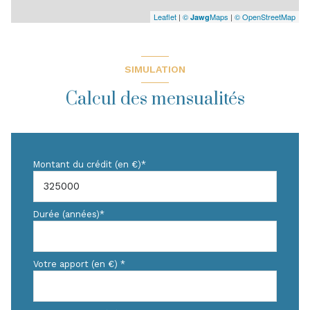
Leaflet
|
©
Maps
|
© OpenStreetMap
Jawg
SIMULATION
Calcul des mensualités
Montant du crédit (en €)*
Durée (années)*
Votre apport (en €) *