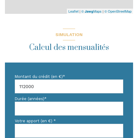
Leaflet
|
©
Maps
|
© OpenStreetMap
Jawg
SIMULATION
Calcul des mensualités
Montant du crédit (en €)*
Durée (années)*
Votre apport (en €) *