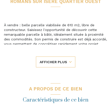
ROMANS SUR ISÈRE QUARTIER OUEST
À vendre : belle parcelle viabilisée de 610 m2, libre de
constructeur. Saisissez l'opportunité de découvrir cette
remarquable parcelle à bâtir, idéalement située à proximité
des commodités. Son permis de construire est déjà accordé,
vous permettant de concrétiser rapidement votre projet
immobilier. Dotée d'une surface de 610 m2, cette parcelle
offre de vastes possibilités de construction. Avec une
emprise au sol autorisée de 123 m2, vous disposez d'un
AFFICHER PLUS
espace généreux pour réaliser la maison de vos rêves. La
viabilisation du terrain est déjà réalisée. N'hésitez pas à
prendre rendez-vous dès maintenant pour une visite afin
d'apprécier pleinement le potentiel de cette parcelle et
envisager tous les avantages qu'elle offre pour la réalisation
de votre projet immobilier.
A PROPOS DE CE BIEN
Caractéristiques de ce bien