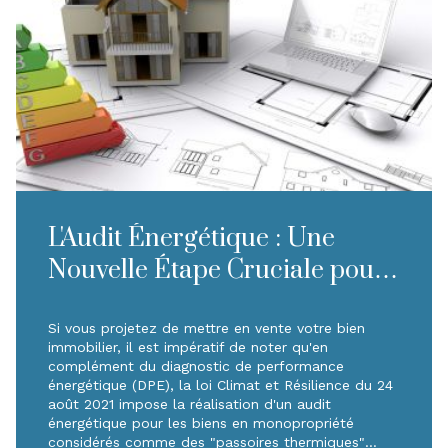
L'Audit Énergétique : Une
Nouvelle Étape Cruciale pour
la Vente de Votre Bien
Immobilier Classé F...
Si vous projetez de mettre en vente votre bien
immobilier, il est impératif de noter qu'en
complément du diagnostic de performance
énergétique (DPE), la loi Climat et Résilience du 24
août 2021 impose la réalisation d'un audit
énergétique pour les biens en monopropriété
considérés comme des "passoires thermiques"